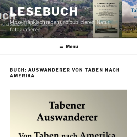
Zum
LESEBUCH
Inhalt
springen
Moselfränkisch reden und publizieren; Natur
fotografieren
Menü
BUCH: AUSWANDERER VON TABEN NACH
AMERIKA